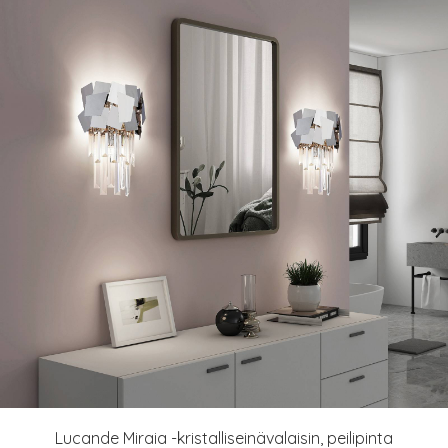
Lucande Miraia -kristalliseinävalaisin, peilipinta