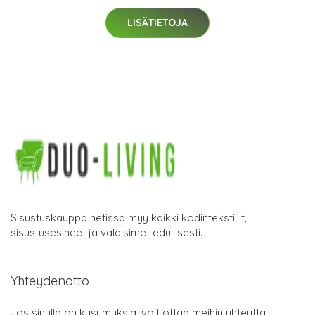
LISÄTIETOJA
Sisustuskauppa netissä myy kaikki kodintekstiilit,
sisustusesineet ja valaisimet edullisesti.
Yhteydenotto
Jos sinulla on kysymyksiä, voit ottaa meihin yhteyttä