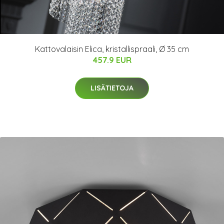
Kattovalaisin Elica, kristallispraali, Ø 35 cm
457.9 EUR
LISÄTIETOJA