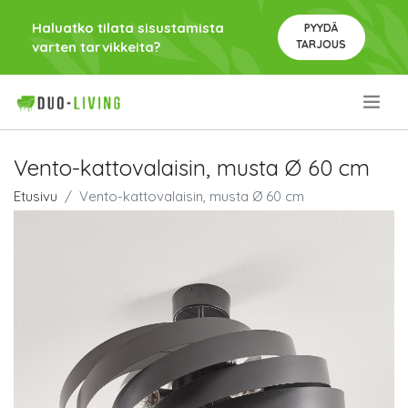
Haluatko tilata sisustamista
PYYDÄ
TARJOUS
varten tarvikkeita?
.
Vento-kattovalaisin, musta Ø 60 cm
Etusivu
Vento-kattovalaisin, musta Ø 60 cm