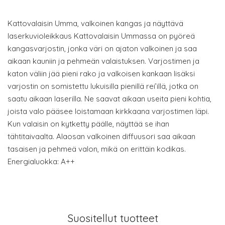
Kattovalaisin Umma, valkoinen kangas ja näyttävä
laserkuvioleikkaus Kattovalaisin Ummassa on pyöreä
kangasvarjostin, jonka väri on ajaton valkoinen ja saa
aikaan kauniin ja pehmeän valaistuksen. Varjostimen ja
katon väliin jää pieni rako ja valkoisen kankaan lisäksi
varjostin on somistettu lukuisilla pienillä rei’illä, jotka on
saatu aikaan laserilla. Ne saavat aikaan useita pieni kohtia,
joista valo pääsee loistamaan kirkkaana varjostimen läpi.
Kun valaisin on kytketty päälle, näyttää se ihan
tähtitaivaalta. Alaosan valkoinen diffuusori saa aikaan
tasaisen ja pehmeä valon, mikä on erittäin kodikas.
Energialuokka: A++
Suositellut tuotteet