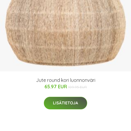
Jute round kori luonnonväri
65.97 EUR
109.95 EUR
LISÄTIETOJA