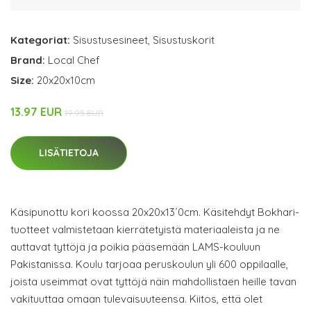
Kategoriat:
Sisustusesineet
,
Sisustuskorit
Brand:
Local Chef
Size:
20x20x10cm
13.97 EUR
19.95 EUR
LISÄTIETOJA
Käsipunottu kori koossa 20x20x13´0cm. Käsitehdyt Bokhari-
tuotteet valmistetaan kierrätetyistä materiaaleista ja ne
auttavat tyttöjä ja poikia pääsemään LAMS-kouluun
Pakistanissa. Koulu tarjoaa peruskoulun yli 600 oppilaalle,
joista useimmat ovat tyttöjä näin mahdollistaen heille tavan
vakituuttaa omaan tulevaisuuteensa. Kiitos, että olet