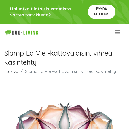
Haluatko tilata sisustamista
PYYDÄ
TARJOUS
varten tarvikkeita?
.
Slamp La Vie -kattovalaisin, vihreä,
käsintehty
Etusivu
Slamp La Vie -kattovalaisin, vihreä, käsintehty