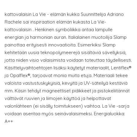
kattovalaisin La Vie - elämän kukka Suunnittelija Adriano
Rachele sai inspiraation elämän kukasta La Vie-
kattovalaisin . Henkinen symboliikka antaa lampulle
energian ja harmonian auran. Italialainen muotoilija Slamp
painottaa erityisesti innovaatioita. Esimerkiksi Slamp
kehitetään uusia teknopolymeerejä sisältäviä sävellyksiä,
jotta niiden visio valaisimista voidaan toteuttaa täydellisesti.
Käsittelyvaihtoehtojen lisäksi käytetyt materiaalit, Lentiflex®
ja Opalflex®, tarjoavat monia muita etuja. Materiaali tekee
valoista vastustuskykyisiä, kevyitä ja UV-säteilyä kestäviä
mm. Käsin tehdyt magneettiset pidikkeet ja pistokeliitännät
välttävät ruuvien ja liimojen käyttöä ja helpottavat
valonlähteen (ei sisälly toimitukseen) vaihtoa. La Vie -sarja
voidaan asentaa myös seinävalaisimeksi. Energialuokka:
A++