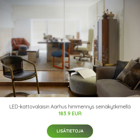
LED-kattovalaisin Aarhus himmennys seinäkytkimellä
183.9 EUR
LISÄTIETOJA