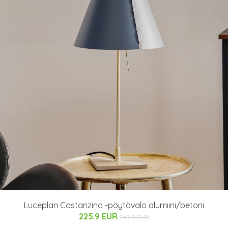
Luceplan Costanzina -pöytävalo alumiini/betoni
225.9 EUR
249.9 EUR