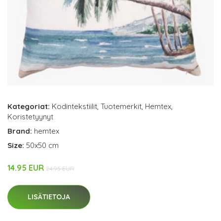
Kategoriat:
Kodintekstiilit
,
Tuotemerkit
,
Hemtex
,
Koristetyynyt
Brand:
hemtex
Size:
50x50 cm
14.95 EUR
24.95 EUR
LISÄTIETOJA