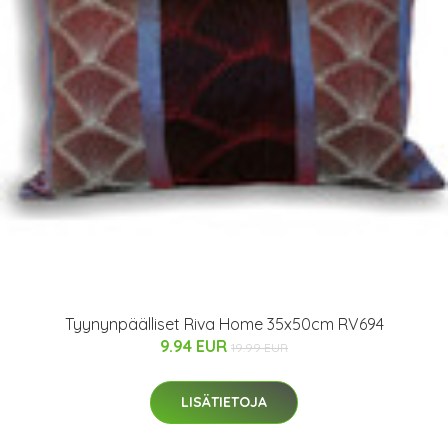
Tyynynpäälliset Riva Home 35x50cm RV694
9.94 EUR
19.99 EUR
LISÄTIETOJA