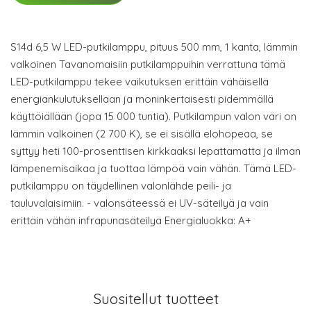
S14d 6,5 W LED-putkilamppu, pituus 500 mm, 1 kanta, lämmin
valkoinen Tavanomaisiin putkilamppuihin verrattuna tämä
LED-putkilamppu tekee vaikutuksen erittäin vähäisellä
energiankulutuksellaan ja moninkertaisesti pidemmällä
käyttöiällään (jopa 15 000 tuntia). Putkilampun valon väri on
lämmin valkoinen (2 700 K), se ei sisällä elohopeaa, se
syttyy heti 100-prosenttisen kirkkaaksi lepattamatta ja ilman
lämpenemisaikaa ja tuottaa lämpöä vain vähän. Tämä LED-
putkilamppu on täydellinen valonlähde peili- ja
tauluvalaisimiin. - valonsäteessä ei UV-säteilyä ja vain
erittäin vähän infrapunasäteilyä Energialuokka: A+
Suositellut tuotteet