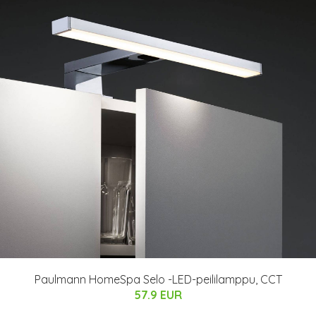
Paulmann HomeSpa Selo -LED-peililamppu, CCT
57.9 EUR