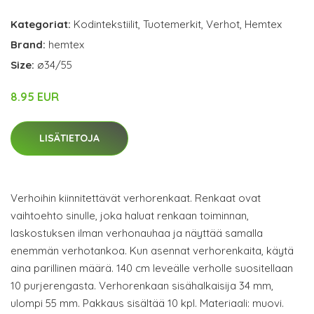
Kategoriat:
Kodintekstiilit
,
Tuotemerkit
,
Verhot
,
Hemtex
Brand:
hemtex
Size:
ø34/55
8.95 EUR
LISÄTIETOJA
Verhoihin kiinnitettävät verhorenkaat. Renkaat ovat
vaihtoehto sinulle, joka haluat renkaan toiminnan,
laskostuksen ilman verhonauhaa ja näyttää samalla
enemmän verhotankoa. Kun asennat verhorenkaita, käytä
aina parillinen määrä. 140 cm leveälle verholle suositellaan
10 purjerengasta. Verhorenkaan sisähalkaisija 34 mm,
ulompi 55 mm. Pakkaus sisältää 10 kpl. Materiaali: muovi.