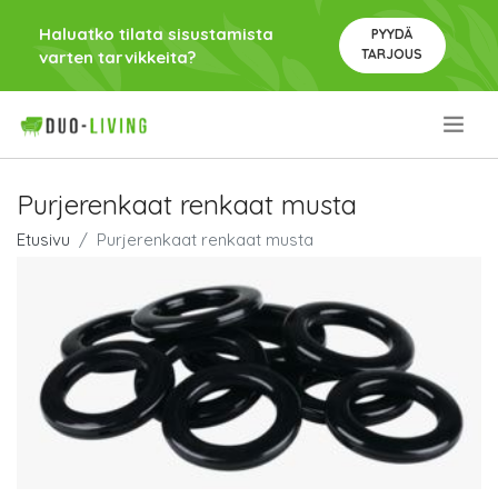
Haluatko tilata sisustamista
PYYDÄ
TARJOUS
varten tarvikkeita?
.
Purjerenkaat renkaat musta
Etusivu
Purjerenkaat renkaat musta