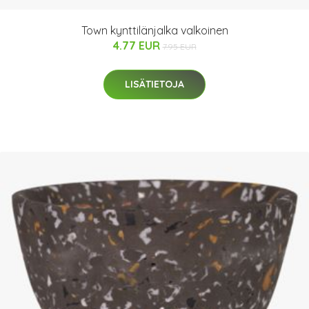
Town kynttilänjalka valkoinen
4.77 EUR
7.95 EUR
LISÄTIETOJA