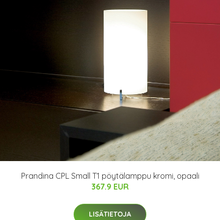
Prandina CPL Small T1 pöytälamppu kromi, opaali
367.9 EUR
LISÄTIETOJA