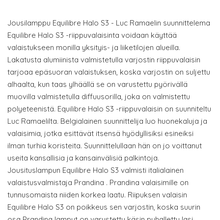
Jousilamppu Equilibre Halo S3 - Luc Ramaelin suunnittelema
Equilibre Halo S3 -riippuvalaisinta voidaan käyttää
valaistukseen monilla yksityis- ja liiketilojen alueilla.
Lakatusta alumiinista valmistetulla varjostin riippuvalaisin
tarjoaa epäsuoran valaistuksen, koska varjostin on suljettu
alhaalta, kun taas ylhäällä se on varustettu pyörivällä
muovilla valmistetulla diffuusorilla, joka on valmistettu
polyeteenistä. Equilibre Halo S3 -riippuvalaisin on suunniteltu
Luc Ramaelilta. Belgialainen suunnittelija luo huonekaluja ja
valaisimia, jotka esittävät itsensä hyödyllisiksi esineiksi
ilman turhia koristeita. Suunnittelullaan hän on jo voittanut
useita kansallisia ja kansainvälisiä palkintoja.
Jousituslampun Equilibre Halo S3 valmisti italialainen
valaistusvalmistaja Prandina . Prandina valaisimille on
tunnusomaista niiden korkea laatu. Riipuksen valaisin
Equilibre Halo S3 on poikkeus sen varjostin, koska suurin
osa Prandina lamput on varustettu käsin puhallettu lasi