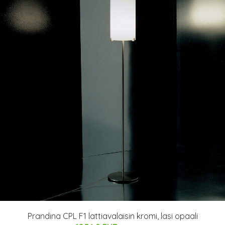
Prandina CPL F1 lattiavalaisin kromi, lasi opaali