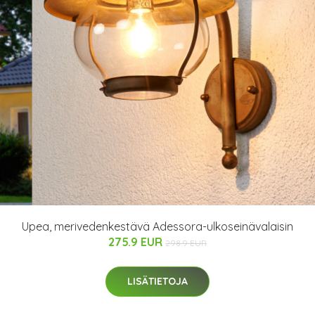
Upea, merivedenkestävä Adessora-ulkoseinävalaisin
275.9 EUR
298.9 EUR
LISÄTIETOJA