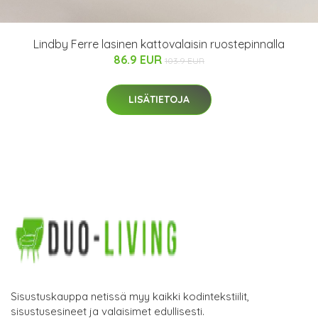
Lindby Ferre lasinen kattovalaisin ruostepinnalla
86.9 EUR
103.9 EUR
LISÄTIETOJA
Sisustuskauppa netissä myy kaikki kodintekstiilit,
sisustusesineet ja valaisimet edullisesti.