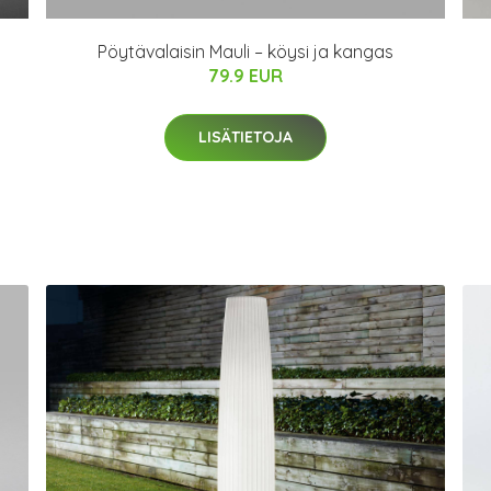
Pöytävalaisin Mauli – köysi ja kangas
79.9 EUR
LISÄTIETOJA