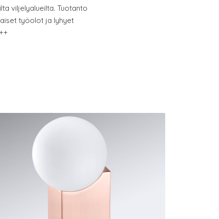
ta viljelyalueilta. Tuotanto
set työolot ja lyhyet
A++