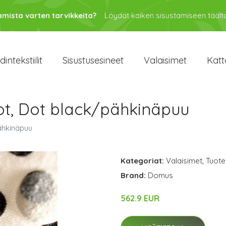
amista varten tarvikkeita?
Löydät kaiken sisustamiseen täältä
intekstiilit
Sisustusesineet
Valaisimet
Katt
ot, Dot black/pähkinäpuu
ähkinäpuu
Kategoriat:
Valaisimet
,
Tuote
Brand:
Domus
562.9 EUR