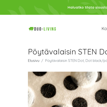
Haluatko tilata sisust
Kod
Pöytävalaisin STEN D
Etusivu
Pöytävalaisin STEN Dot, Dot black/p