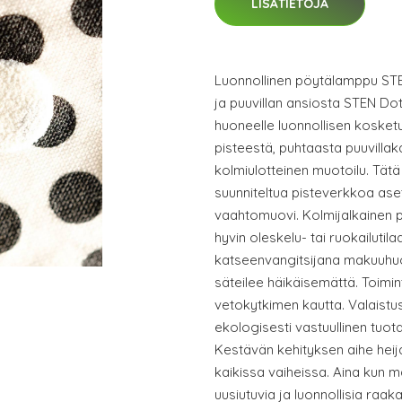
LISÄTIETOJA
Luonnollinen pöytälamppu STE
ja puuvillan ansiosta STEN Dot
huoneelle luonnollisen kosketu
pisteestä, puhtaasta puuvillak
kolmiulotteinen muotoilu. Tätä
suunniteltua pisteverkkoa aset
vaahtomuovi. Kolmijalkainen p
hyvin oleskelu- tai ruokailutil
katseenvangitsijana makuuhuo
säteilee häikäisemättä. Toimi
vetokytkimen kautta. Valaistus
ekologisesti vastuullinen tuot
Kestävän kehityksen aihe heij
kaikissa vaiheissa. Aina kun 
uusiutuvia ja luonnollisia raak