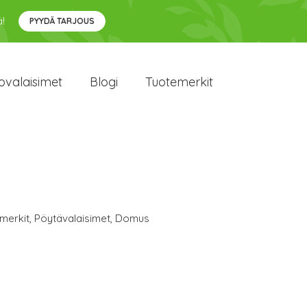
!
PYYDÄ TARJOUS
ovalaisimet
Blogi
Tuotemerkit
merkit
,
Pöytävalaisimet
,
Domus