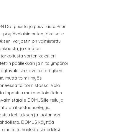
N Dot puusta ja puuvillasta Puun
 -pöytävalaisin antaa jokaiselle
ksen. varjostin on valmistettu
ankaasta, ja siinä on
 tarkoitusta varten kaksi eri
ettiin päällekkäin ja niitä ympäröi
öytävalaisin soveltuu erityisen
aan, mutta toimii myös
neessa tai toimistossa. Valo
nta tapahtuu mukana toimitetun
valmistajalle DOMUSille reilu ja
anto on itsestäänselvyys.
astuu kehityksen ja tuotannon
mahdollista, DOMUS käyttää
a-aineita ja hankkii esimerkiksi