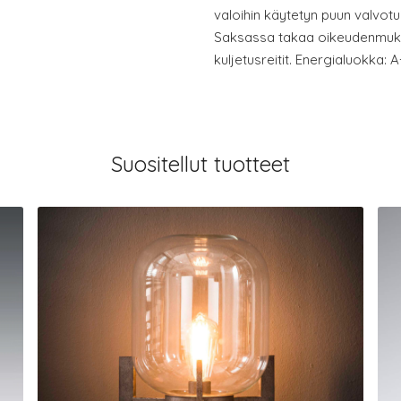
valoihin käytetyn puun valvotuil
Saksassa takaa oikeudenmukai
kuljetusreitit. Energialuokka: 
Suositellut tuotteet