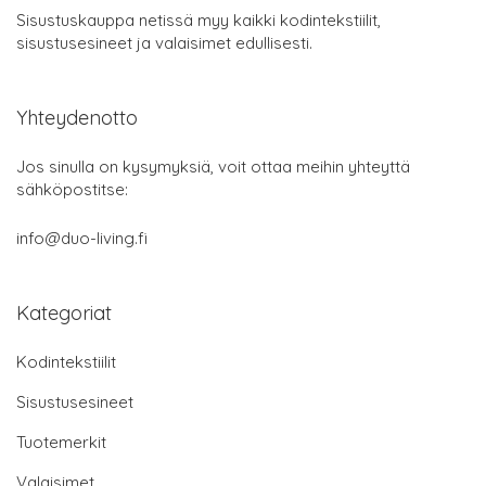
Sisustuskauppa netissä myy kaikki kodintekstiilit,
sisustusesineet ja valaisimet edullisesti.
Yhteydenotto
Jos sinulla on kysymyksiä, voit ottaa meihin yhteyttä
sähköpostitse:
info@duo-living.fi
Kategoriat
Kodintekstiilit
Sisustusesineet
Tuotemerkit
Valaisimet