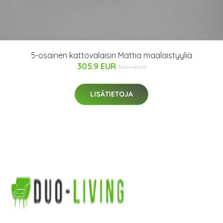
5-osainen kattovalaisin Mattia maalaistyyliä
305.9 EUR
327.9 EUR
LISÄTIETOJA