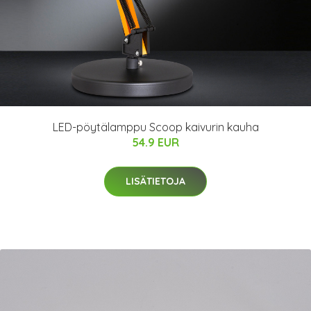
LED-pöytälamppu Scoop kaivurin kauha
54.9 EUR
LISÄTIETOJA