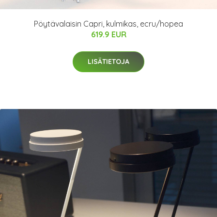
Pöytävalaisin Capri, kulmikas, ecru/hopea
619.9 EUR
LISÄTIETOJA