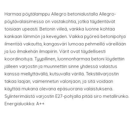
Harmaa pöytälamppu Allegro betonialustalla Allegro-
pöytävalaisimessa on vastakohtia, jotka täydentävät
toisiaan upeasti. Betonin viileä, vankka luonne kohtaa
kankaan lämmön ja keveyden. Vaikka pyöreä betonipohja
ilmentää vakautta, kangasväri lumoaa pehmeillä väreillään
ja luo ilmakehän ilmapiirin. Värit ovat täydellisesti
koordinoituja. Tyypillinen, luonnonharmaa betoni löydettiin
jälleen varjostin ja muunnettiin sinne yhdessä valaistus
kanssa miellyttävällä, kutsuvalla värillä. Tekstiilivarjostin
takaa laajan, vaimennetun valonjaon, ja sitä voidaan
käyttää mukana olevana epäsuorana valaistuksena.
Sylinterimäistä varjostin E27-pohjalla pitää siro metallirunko.
Energialuokka: A++