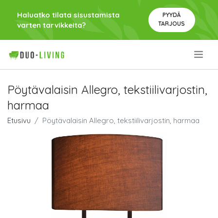
Haluatko tilata sisustamista
PYYDÄ
TARJOUS
varten tarvikkeita?
.
Pöytävalaisin Allegro, tekstiilivarjostin,
harmaa
Etusivu
Pöytävalaisin Allegro, tekstiilivarjostin, harmaa