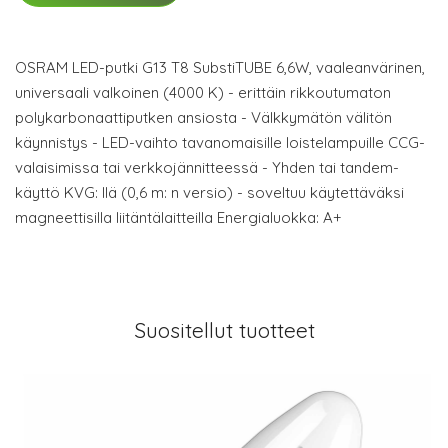
OSRAM LED-putki G13 T8 SubstiTUBE 6,6W, vaaleanvärinen,
universaali valkoinen (4000 K) - erittäin rikkoutumaton
polykarbonaattiputken ansiosta - Välkkymätön välitön
käynnistys - LED-vaihto tavanomaisille loistelampuille CCG-
valaisimissa tai verkkojännitteessä - Yhden tai tandem-
käyttö KVG: llä (0,6 m: n versio) - soveltuu käytettäväksi
magneettisilla liitäntälaitteilla Energialuokka: A+
Suositellut tuotteet