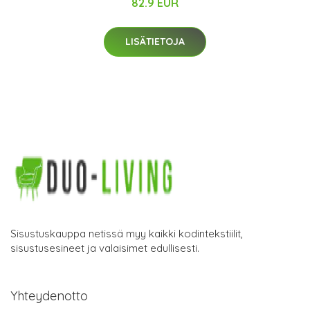
82.9 EUR
LISÄTIETOJA
Sisustuskauppa netissä myy kaikki kodintekstiilit,
sisustusesineet ja valaisimet edullisesti.
Yhteydenotto