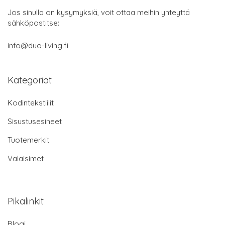
Jos sinulla on kysymyksiä, voit ottaa meihin yhteyttä
sähköpostitse:
info@duo-living.fi
Kategoriat
Kodintekstiilit
Sisustusesineet
Tuotemerkit
Valaisimet
Pikalinkit
Blogi