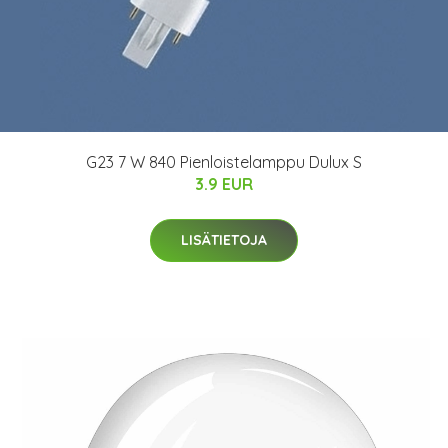
G23 7 W 840 Pienloistelamppu Dulux S
3.9 EUR
LISÄTIETOJA