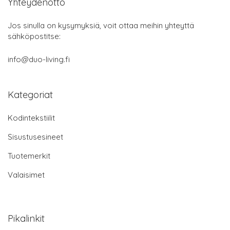
Yhteydenotto
Jos sinulla on kysymyksiä, voit ottaa meihin yhteyttä
sähköpostitse:
info@duo-living.fi
Kategoriat
Kodintekstiilit
Sisustusesineet
Tuotemerkit
Valaisimet
Pikalinkit