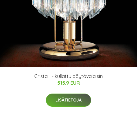
Cristalli - kullattu pöytävalaisin
515.9 EUR
LISÄTIETOJA