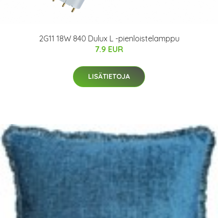
2G11 18W 840 Dulux L -pienloistelamppu
7.9 EUR
LISÄTIETOJA