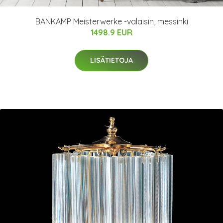
BANKAMP Meisterwerke -valaisin, messinki
1498.9 EUR
LISÄTIETOJA