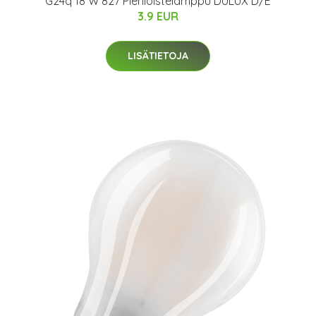
G24q 18 W 827 Pienloistelamppu DULUX D/E
3.9 EUR
LISÄTIETOJA