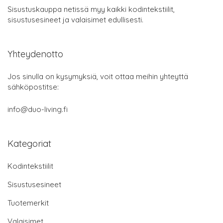
Sisustuskauppa netissä myy kaikki kodintekstiilit,
sisustusesineet ja valaisimet edullisesti.
Yhteydenotto
Jos sinulla on kysymyksiä, voit ottaa meihin yhteyttä
sähköpostitse:
info@duo-living.fi
Kategoriat
Kodintekstiilit
Sisustusesineet
Tuotemerkit
Valaisimet