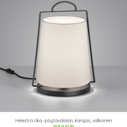
Helestra Uka -pöytävalaisin, kangas, valkoinen
159.9 EUR