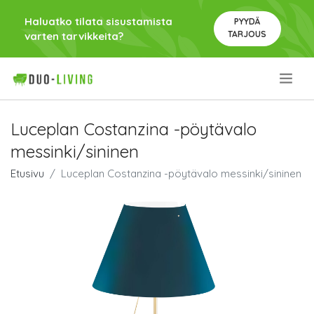
Haluatko tilata sisustamista
PYYDÄ
TARJOUS
varten tarvikkeita?
.
Luceplan Costanzina -pöytävalo
messinki/sininen
Etusivu
Luceplan Costanzina -pöytävalo messinki/sininen