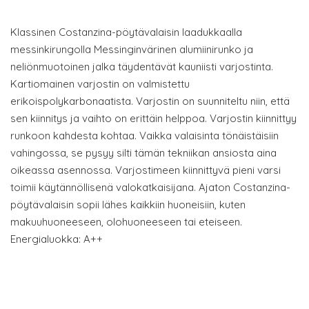
Klassinen Costanzina-pöytävalaisin laadukkaalla
messinkirungolla Messinginvärinen alumiinirunko ja
neliönmuotoinen jalka täydentävät kauniisti varjostinta.
Kartiomainen varjostin on valmistettu
erikoispolykarbonaatista. Varjostin on suunniteltu niin, että
sen kiinnitys ja vaihto on erittäin helppoa. Varjostin kiinnittyy
runkoon kahdesta kohtaa. Vaikka valaisinta tönäistäisiin
vahingossa, se pysyy silti tämän tekniikan ansiosta aina
oikeassa asennossa. Varjostimeen kiinnittyvä pieni varsi
toimii käytännöllisenä valokatkaisijana. Ajaton Costanzina-
pöytävalaisin sopii lähes kaikkiin huoneisiin, kuten
makuuhuoneeseen, olohuoneeseen tai eteiseen.
Energialuokka: A++