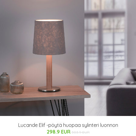
Lucande Elif -pöytä huopaa sylinteri luonnon
298.9 EUR
503.9 EUR