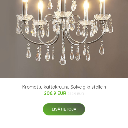
Kromattu kattokruunu Solveig kristallein
206.9 EUR
252.9 EUR
LISÄTIETOJA