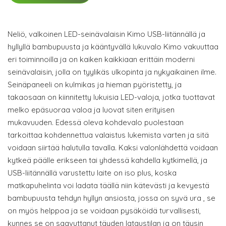
Neliö, valkoinen LED-seinävalaisin Kimo USB-liitännällä ja
hyllyllä bambupuusta ja kääntyvällä lukuvalo Kimo vakuuttaa
eri toiminnoilla ja on kaiken kaikkiaan erittäin moderni
seinävalaisin, jolla on tyylikäs ulkopinta ja nykyaikainen ilme.
Seinäpaneeli on kulmikas ja hieman pyöristetty, ja
takaosaan on kiinnitetty lukuisia LED-valoja, jotka tuottavat
melko epäsuoraa valoa ja luovat siten erityisen
mukavuuden. Edessä oleva kohdevalo puolestaan
tarkoittaa kohdennettua valaistus lukemista varten ja sitä
voidaan siirtää halutulla tavalla. Kaksi valonlähdettä voidaan
kytkeä päälle erikseen tai yhdessä kahdella kytkimellä, ja
USB-liitännällä varustettu laite on iso plus, koska
matkapuhelinta voi ladata täällä niin kätevästi ja kevyestä
bambupuusta tehdyn hyllyn ansiosta, jossa on syvä ura , se
on myös helppoa ja se voidaan pysäköidä turvallisesti,
kunnes se on saavuttanut täyden lataustilan ja on täysin