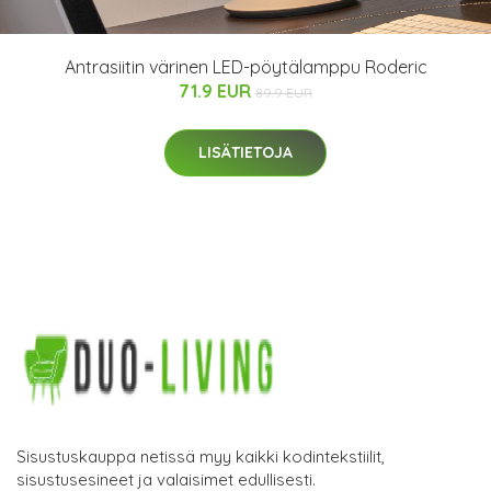
Antrasiitin värinen LED-pöytälamppu Roderic
71.9 EUR
89.9 EUR
LISÄTIETOJA
Sisustuskauppa netissä myy kaikki kodintekstiilit,
sisustusesineet ja valaisimet edullisesti.