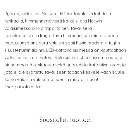
Pyöreä, valkoinen Nerwin-LED-kattovalaisin kahdella
renkaalla, himmennettävissä katkaisijalla Nerwin-
valaisimessa on kolmiportainen, tavallisella
seinäkatkaisijalla käytettävä himmennystoiminto. Upean
muotoilunsa ansiosta valaisin sopii hyvin moderniin tyyliin
sisustettuihin tiloihin. LED-kattovalaisimessa on kauttaaltaan
valkoinen alumiinikotelo. Valaisin koostuu suuremmasta ja
pienemmästä renkaasta sekä pyöreästä kattokiinnikkeestä,
jota ei ole sijoitettu tavalliseen tapaan keskelle vaan sivulle.
Tämä valaisin vakuuttaa upealla muotoilullaan!
Energialuokka: A+
Suositellut tuotteet