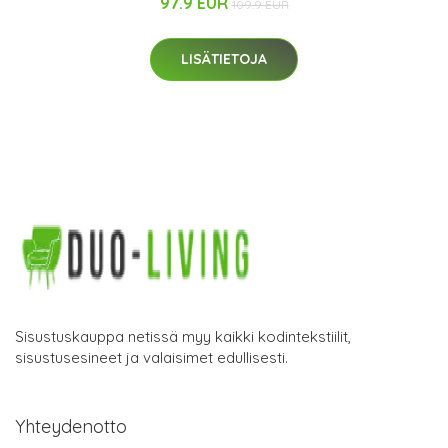
97.9 EUR
109.9 EUR
LISÄTIETOJA
Sisustuskauppa netissä myy kaikki kodintekstiilit,
sisustusesineet ja valaisimet edullisesti.
Yhteydenotto