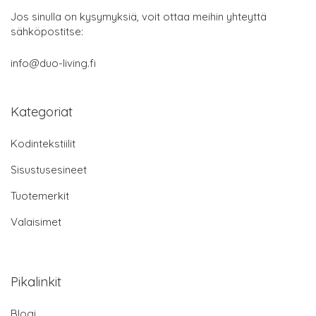
Jos sinulla on kysymyksiä, voit ottaa meihin yhteyttä
sähköpostitse:
info@duo-living.fi
Kategoriat
Kodintekstiilit
Sisustusesineet
Tuotemerkit
Valaisimet
Pikalinkit
Blogi