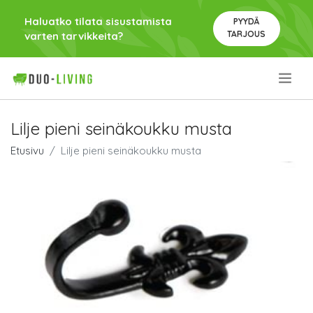
Haluatko tilata sisustamista
PYYDÄ
TARJOUS
varten tarvikkeita?
.
Lilje pieni seinäkoukku musta
Etusivu
Lilje pieni seinäkoukku musta