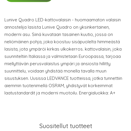
Lunive Quadro LED-kattovalaisin - huomaamaton valaisin
annostelija lasista Lunive Quadro on yksinkertainen,
moderni asu. Siinä kuvataan tasainen kuutio, jossa on
neliömäinen pohja, joka koostuu sisäpuolelta himmeästä
lasista, jota ympäröi kirkas ulkokerros. kattovalaisin, joka
suunniteltiin Italiassa ja valmistetaan Euroopassa, tarjoaa
miellyttävän perusvalaistus ympäri ja ansiosta hillitty
suunnittelu, voidaan yhdistää monella tavalla muun
sisustuksen. Uusissa LEDVANCE tuotteissa, jotka tunnettiin
aiemmin tuotenimellä OSRAM, yhdistyvät korkeimmat
laatustandardit ja moderni muotoilu. Energialuokka: A+
Suositellut tuotteet