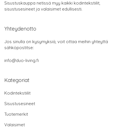
Sisustuskauppa netissä myy kaikki kodintekstiilit,
sisustusesineet ja valaisimet edullisesti.
Yhteydenotto
Jos sinulla on kysymyksiä, voit ottaa meihin yhteyttä
sähköpostitse:
info@duo-living.fi
Kategoriat
Kodintekstiilit
Sisustusesineet
Tuotemerkit
Valaisimet