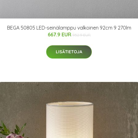
BEGA 50805 LED-seinälamppu valkoinen 92cm 9 270lm
667.9 EUR
952.9 EUR
LISÄTIETOJA