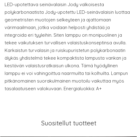
LED-upotettava seinävalaisin Jody valkoisesta
polykarbonaatista Jody-upotettu LED-seinävalaisin luottaa
geometristen muotojen selkeyteen ja ajattomaan
värimaailmaan, jotka voidaan helposti yhdistää ja
integroida eri tyyleihin. Siten lamppu on monipuolinen ja
tekee vaikutuksen turvallisen valaistuskonseptinsa avulla.
Karkaistun turvalasin ja ruiskupuristetun polykarbonaatin
älykäs yhdistelmä tekee kompaktista lampusta vankan ja
kestävän valaistusratkaisun ulkona. Tämä hyödyllinen
lamppu ei voi vahingoittua naarmuilta tai kolhuilta. Lampun
pitkänomainen suorakulmainen muotoilu vaikuttaa myös
tasalaatuiseen valokuvaan. Energialuokka: A+
Suositellut tuotteet