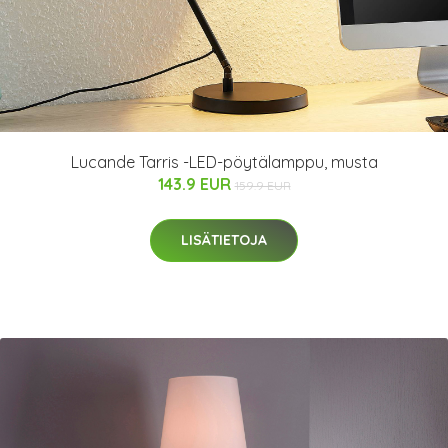
Lucande Tarris -LED-pöytälamppu, musta
143.9 EUR
159.9 EUR
LISÄTIETOJA