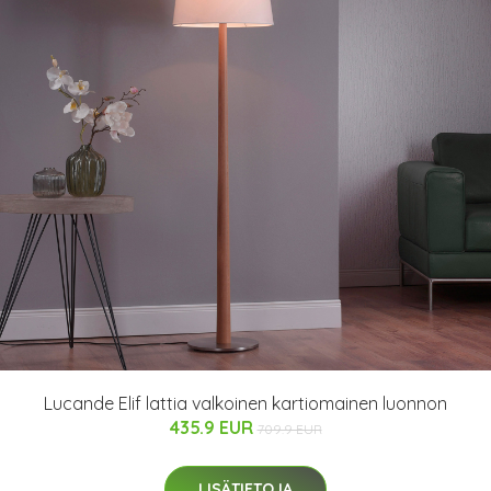
Lucande Elif lattia valkoinen kartiomainen luonnon
435.9 EUR
709.9 EUR
LISÄTIETOJA