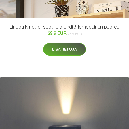
Lindby Ninette -spottiplafondi 3-lamppuinen pyöreä
69.9 EUR
78.9 EUR
LISÄTIETOJA