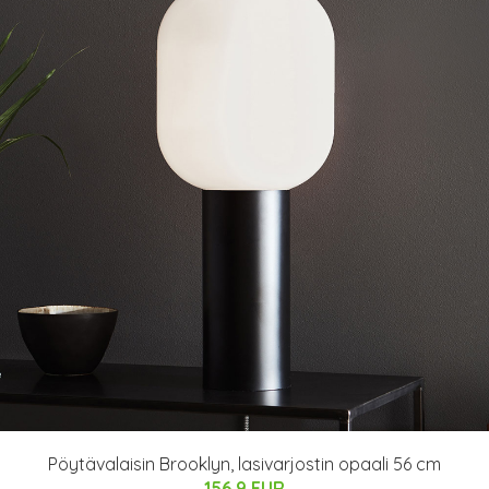
Pöytävalaisin Brooklyn, lasivarjostin opaali 56 cm
156.9 EUR