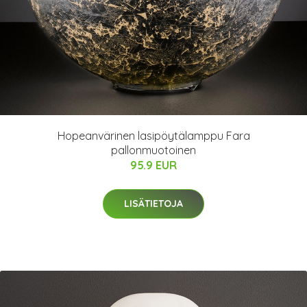
Hopeanvärinen lasipöytälamppu Fara
pallonmuotoinen
95.9 EUR
LISÄTIETOJA