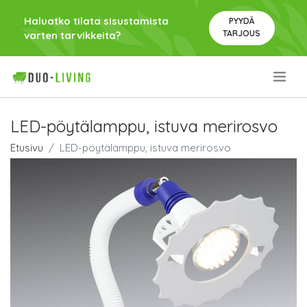
Haluatko tilata sisustamista
PYYDÄ
TARJOUS
varten tarvikkeita?
.
LED-pöytälamppu, istuva merirosvo
Etusivu
LED-pöytälamppu, istuva merirosvo