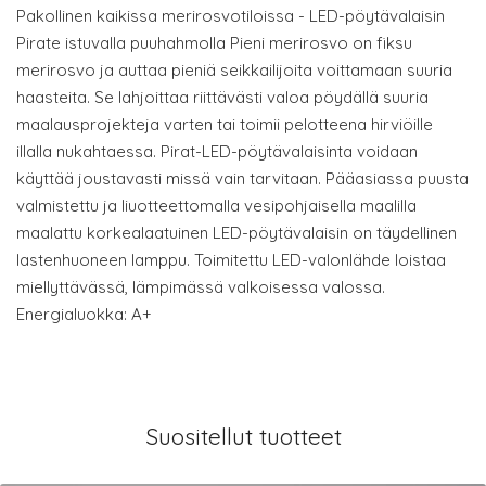
Pakollinen kaikissa merirosvotiloissa - LED-pöytävalaisin
Pirate istuvalla puuhahmolla Pieni merirosvo on fiksu
merirosvo ja auttaa pieniä seikkailijoita voittamaan suuria
haasteita. Se lahjoittaa riittävästi valoa pöydällä suuria
maalausprojekteja varten tai toimii pelotteena hirviöille
illalla nukahtaessa. Pirat-LED-pöytävalaisinta voidaan
käyttää joustavasti missä vain tarvitaan. Pääasiassa puusta
valmistettu ja liuotteettomalla vesipohjaisella maalilla
maalattu korkealaatuinen LED-pöytävalaisin on täydellinen
lastenhuoneen lamppu. Toimitettu LED-valonlähde loistaa
miellyttävässä, lämpimässä valkoisessa valossa.
Energialuokka: A+
Suositellut tuotteet