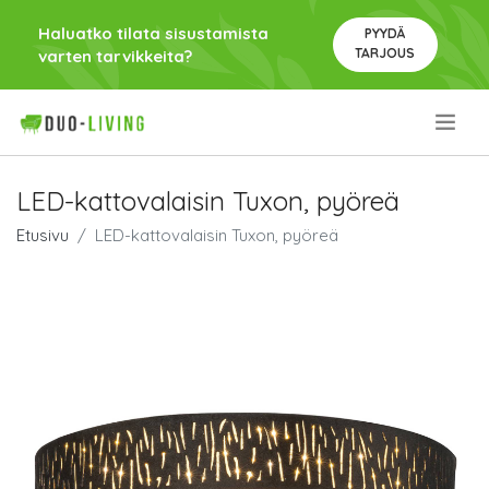
Haluatko tilata sisustamista
PYYDÄ
TARJOUS
varten tarvikkeita?
.
LED-kattovalaisin Tuxon, pyöreä
Etusivu
LED-kattovalaisin Tuxon, pyöreä