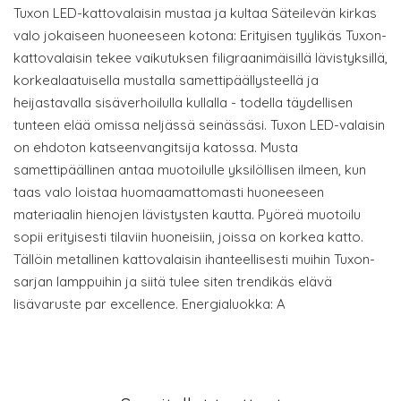
Tuxon LED-kattovalaisin mustaa ja kultaa Säteilevän kirkas
valo jokaiseen huoneeseen kotona: Erityisen tyylikäs Tuxon-
kattovalaisin tekee vaikutuksen filigraanimäisillä lävistyksillä,
korkealaatuisella mustalla samettipäällysteellä ja
heijastavalla sisäverhoilulla kullalla - todella täydellisen
tunteen elää omissa neljässä seinässäsi. Tuxon LED-valaisin
on ehdoton katseenvangitsija katossa. Musta
samettipäällinen antaa muotoilulle yksilöllisen ilmeen, kun
taas valo loistaa huomaamattomasti huoneeseen
materiaalin hienojen lävistysten kautta. Pyöreä muotoilu
sopii erityisesti tilaviin huoneisiin, joissa on korkea katto.
Tällöin metallinen kattovalaisin ihanteellisesti muihin Tuxon-
sarjan lamppuihin ja siitä tulee siten trendikäs elävä
lisävaruste par excellence. Energialuokka: A