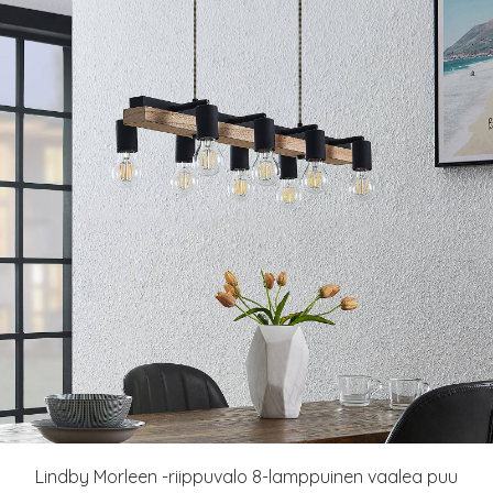
Lindby Morleen -riippuvalo 8-lamppuinen vaalea puu