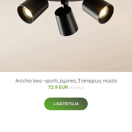
Arcchio Iavo -spotti, pyöreä, 3 lamppua, musta
72.9 EUR
79.9 EUR
LISÄTIETOJA