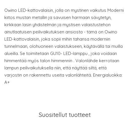
Owino LED-kattovalaisin, jolla on mystinen vaikutus Moderni
kiitos mustan metallin ja savuisen harmaan sävytetyn,
kirkkaan lasin yhdistelmän ja mystisen valaistustehon
ainutlaatuisen peilivaikutuksen ansiosta - tämä on Owino
LED-kattovalaisin, joka sopii mihin tahansa moderniin
tunnelmaan, olohuoneen valaistukseen, käytävällä tai muilla
alueilla. Se toimitetaan GU10- LED-lamppu , joka voidaan
himmentää myös talon himmennin . Valonlähde kerrotaan
lampun peilivaikutuksella niin, että näyttää siltä, että
varjostin on rakennettu useita valonlähteitä. Energialuokka:
A+
Suositellut tuotteet