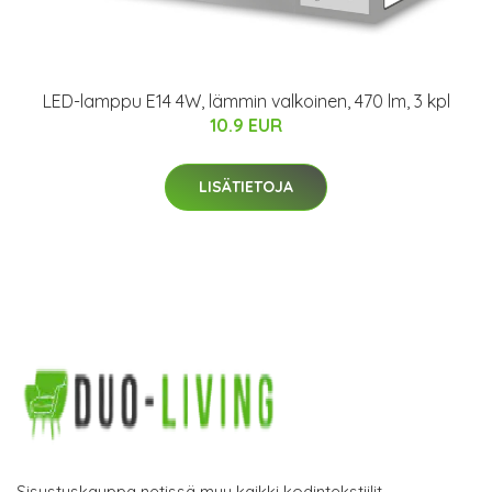
LED-lamppu E14 4W, lämmin valkoinen, 470 lm, 3 kpl
10.9 EUR
LISÄTIETOJA
Sisustuskauppa netissä myy kaikki kodintekstiilit,