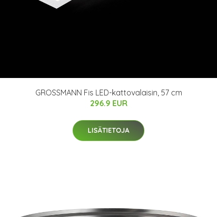
GROSSMANN Fis LED-kattovalaisin, 57 cm
296.9 EUR
LISÄTIETOJA