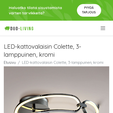
Haluatko tilata sisustamista
PYYDÄ
TARJOUS
varten tarvikkeita?
.
LED-kattovalaisin Colette, 3-
lamppuinen, kromi
Etusivu
LED-kattovalaisin Colette, 3-lamppuinen, kromi