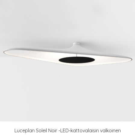
Luceplan Soleil Noir -LED-kattovalaisin valkoinen