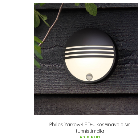
Philips Yarrow-LED-ulkoseinävalaisin
tunnistimella
57.9 EUR