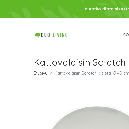
Haluatko tilata sisust
Kod
Kattovalaisin Scratch 
Etusivu
Kattovalaisin Scratch lasista, Ø 40 c