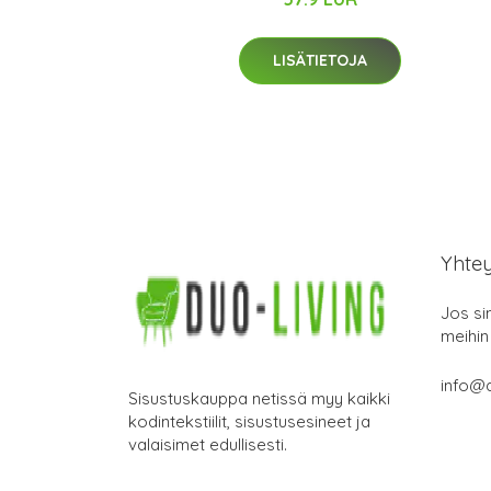
LISÄTIETOJA
Yhte
Jos si
meihin
info@d
Sisustuskauppa netissä myy kaikki
kodintekstiilit, sisustusesineet ja
valaisimet edullisesti.