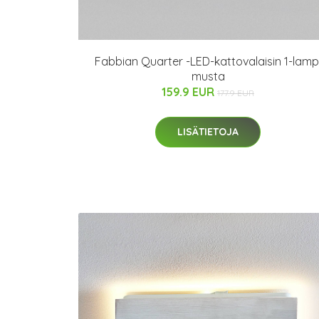
Fabbian Quarter -LED-kattovalaisin 1-lamp
musta
159.9 EUR
177.9 EUR
LISÄTIETOJA