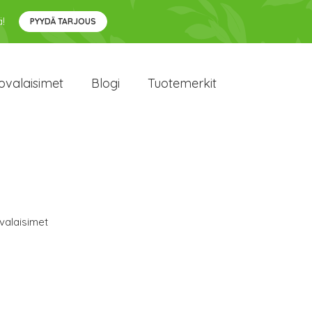
!
PYYDÄ TARJOUS
ovalaisimet
Blogi
Tuotemerkit
valaisimet