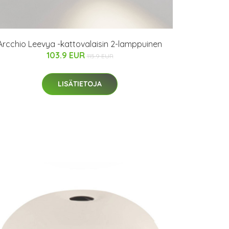
Arcchio Leevya -kattovalaisin 2-lamppuinen
103.9 EUR
115.9 EUR
LISÄTIETOJA