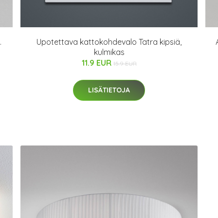
.
Upotettava kattokohdevalo Tatra kipsiä,
kulmikas
11.9 EUR
15.9 EUR
LISÄTIETOJA