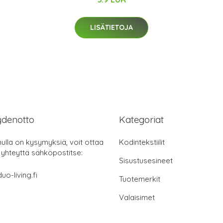
LISÄTIETOJA
ydenotto
Kategoriat
nulla on kysymyksiä, voit ottaa
Kodintekstiilit
 yhteyttä sähköpostitse:
Sisustusesineet
uo-living.fi
Tuotemerkit
Valaisimet