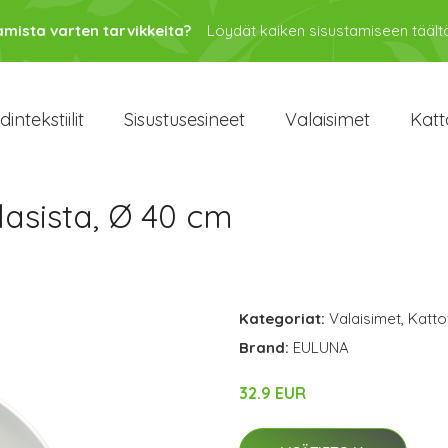
amista varten tarvikkeita?
Löydät kaiken sisustamiseen täältä
intekstiilit
Sisustusesineet
Valaisimet
Katt
lasista, Ø 40 cm
m
Kategoriat:
Valaisimet
,
Katto
Brand:
EULUNA
32.9 EUR