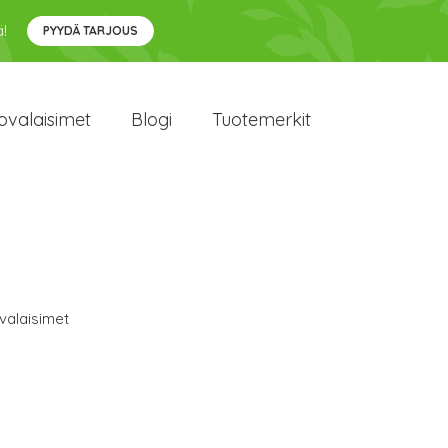
!
PYYDÄ TARJOUS
ovalaisimet
Blogi
Tuotemerkit
valaisimet