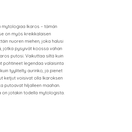
tyä mytologiaa Ikaros – tämän
 se on myös kreikkalaisen
täin nuoren miehen, joka halusi
lä, jotka pysyivät koossa vahan
karos putosi. Vaikuttaa siltä kuin
vat pohtineet legendaa valaisinta
uin tyylitelty aurinko, ja pienet
tut ketjut voisivat olla Ikaroksen
tka putoavat hiljalleen maahan.
 on jotakin todella mytologista.