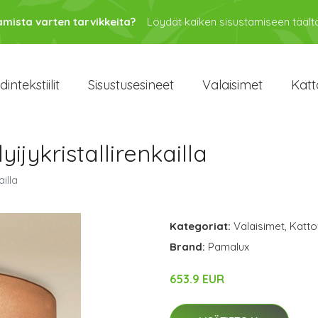
amista varten tarvikkeita?
Löydät kaiken sisustamiseen täältä
intekstiilit
Sisustusesineet
Valaisimet
Katt
yijykristallirenkailla
ailla
Kategoriat:
Valaisimet
,
Katto
Brand:
Pamalux
653.9 EUR