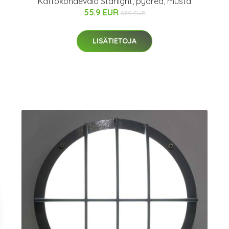
Kattokohdevalo Starlight, pyöreä, musta
55.9 EUR
87.9 EUR
LISÄTIETOJA