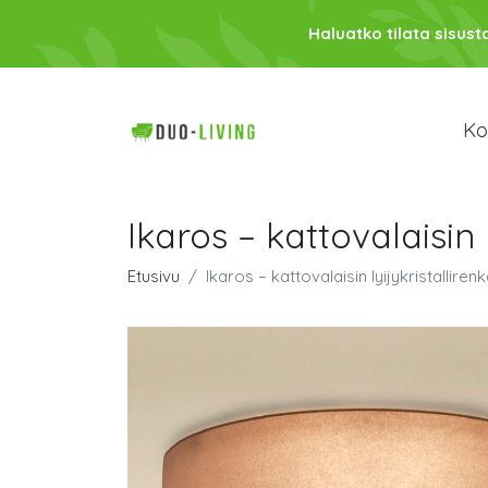
Haluatko tilata sisust
Kod
Ikaros – kattovalaisin l
Etusivu
Ikaros – kattovalaisin lyijykristallirenk