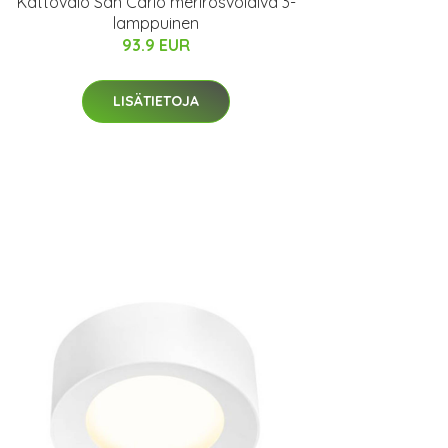
Kattovalo San Carlo merirosvolaiva 3-
lamppuinen
93.9 EUR
LISÄTIETOJA