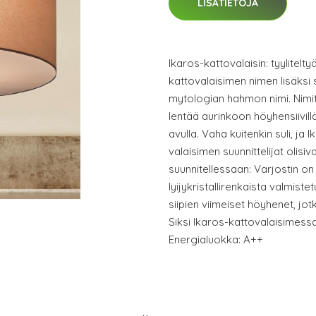
LISÄTIETOJA
Ikaros-kattovalaisin: tyylitel
kattovalaisimen nimen lisäksi
mytologian hahmon nimi. Nimit
lentää aurinkoon höyhensiivil
avulla. Vaha kuitenkin suli, ja I
valaisimen suunnittelijat olisi
suunnitellessaan: Varjostin on k
lyijykristallirenkaista valmiste
siipien viimeiset höyhenet, jo
Siksi Ikaros-kattovalaisimessa
Energialuokka: A++