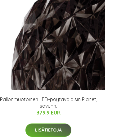
Pallonmuotoinen LED-pöytävalaisin Planet,
savunh.
379.9 EUR
LISÄTIETOJA