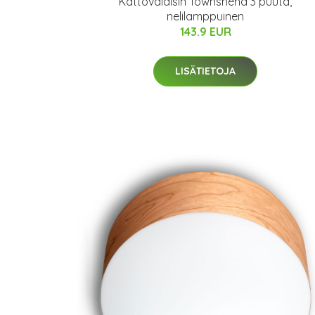
Kattovalaisin Townshend 3 puuta,
nelilamppuinen
143.9 EUR
LISÄTIETOJA