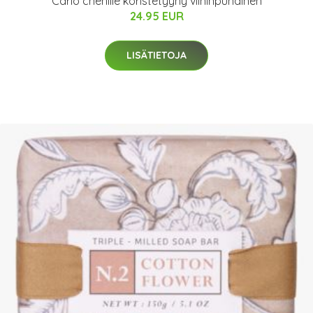
Carlo chenille koristetyyny viininpunainen
24.95 EUR
LISÄTIETOJA