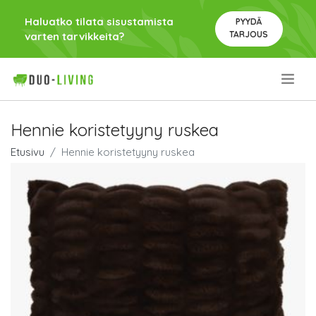
Haluatko tilata sisustamista
PYYDÄ
TARJOUS
varten tarvikkeita?
.
Hennie koristetyyny ruskea
Etusivu
Hennie koristetyyny ruskea