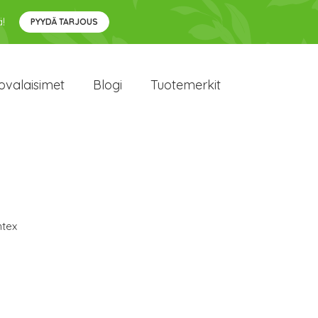
!
PYYDÄ TARJOUS
ovalaisimet
Blogi
Tuotemerkit
tex