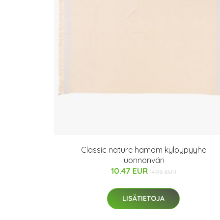
Classic nature hamam kylpypyyhe
luonnonväri
10.47 EUR
14.95 EUR
LISÄTIETOJA