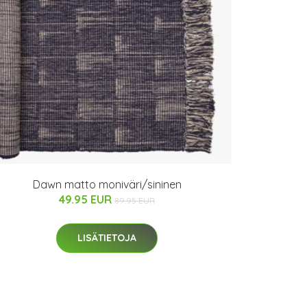
Dawn matto moniväri/sininen
49.95 EUR
89.95 EUR
LISÄTIETOJA