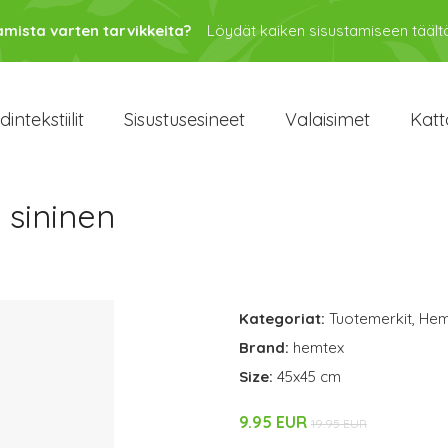
amista varten tarvikkeita?
Löydät kaiken sisustamiseen täältä
intekstiilit
Sisustusesineet
Valaisimet
Katt
 sininen
Kategoriat:
Tuotemerkit
,
Hem
Brand:
hemtex
Size:
45x45 cm
9.95 EUR
19.95 EUR