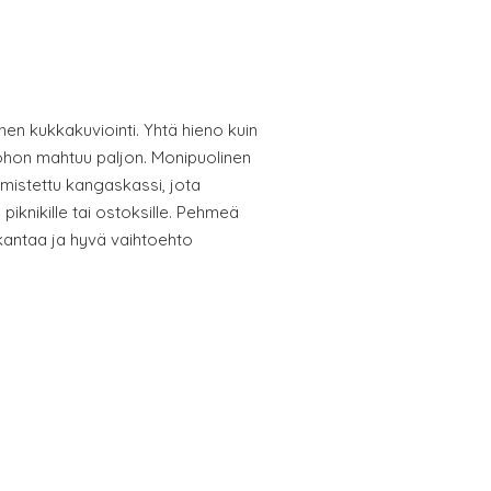
nen kukkakuviointi. Yhtä hieno kuin
ohon mahtuu paljon. Monipuolinen
lmistettu kangaskassi, jota
piknikille tai ostoksille. Pehmeä
kantaa ja hyvä vaihtoehto