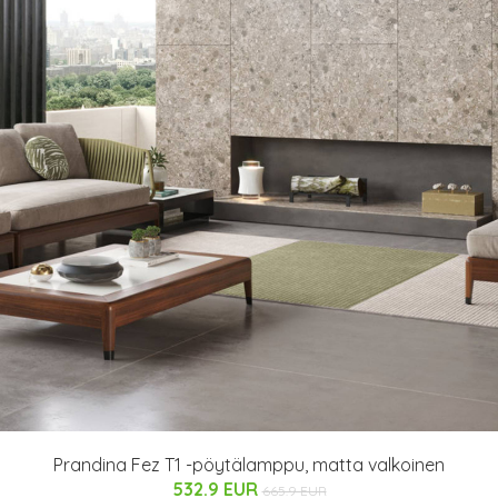
Prandina Fez T1 -pöytälamppu, matta valkoinen
532.9 EUR
665.9 EUR