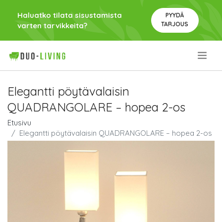
Haluatko tilata sisustamista
PYYDÄ
TARJOUS
varten tarvikkeita?
.
Elegantti pöytävalaisin
QUADRANGOLARE – hopea 2-os
Etusivu
Elegantti pöytävalaisin QUADRANGOLARE – hopea 2-os