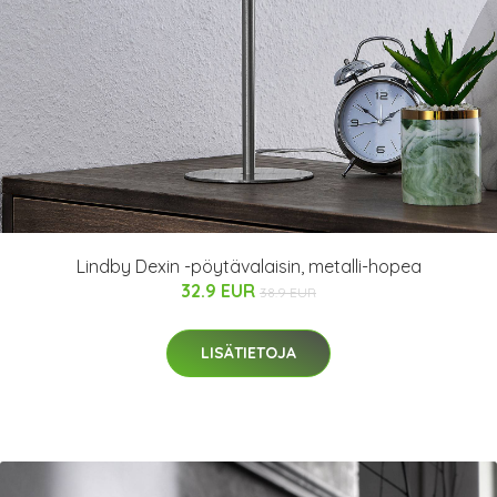
Lindby Dexin -pöytävalaisin, metalli-hopea
32.9 EUR
38.9 EUR
LISÄTIETOJA