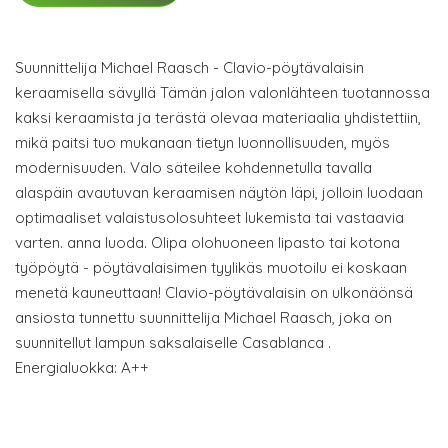
Suunnittelija Michael Raasch - Clavio-pöytävalaisin
keraamisella sävyllä Tämän jalon valonlähteen tuotannossa
kaksi keraamista ja terästä olevaa materiaalia yhdistettiin,
mikä paitsi tuo mukanaan tietyn luonnollisuuden, myös
modernisuuden. Valo säteilee kohdennetulla tavalla
alaspäin avautuvan keraamisen näytön läpi, jolloin luodaan
optimaaliset valaistusolosuhteet lukemista tai vastaavia
varten. anna luoda. Olipa olohuoneen lipasto tai kotona
työpöytä - pöytävalaisimen tyylikäs muotoilu ei koskaan
menetä kauneuttaan! Clavio-pöytävalaisin on ulkonäönsä
ansiosta tunnettu suunnittelija Michael Raasch, joka on
suunnitellut lampun saksalaiselle Casablanca .
Energialuokka: A++