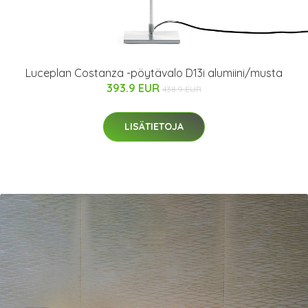
Luceplan Costanza -pöytävalo D13i alumiini/musta
393.9 EUR
438.9 EUR
LISÄTIETOJA