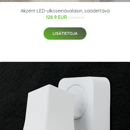
Akzent-LED-ulkoseinävalaisin, säädettävä
126.9 EUR
179.9 EUR
LISÄTIETOJA