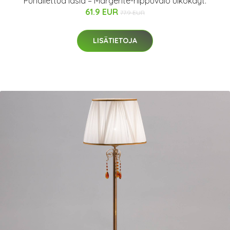
Puhallettua lasia – Margerite-riippuvalo ulkokäyt.
61.9 EUR
77.9 EUR
LISÄTIETOJA