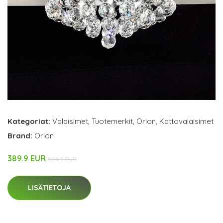
Kategoriat:
Valaisimet
,
Tuotemerkit
,
Orion
,
Kattovalaisimet
Brand:
Orion
389.9 EUR
504.9 EUR
LISÄTIETOJA