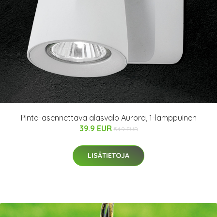
Pinta-asennettava alasvalo Aurora, 1-lamppuinen
39.9 EUR
54.9 EUR
LISÄTIETOJA