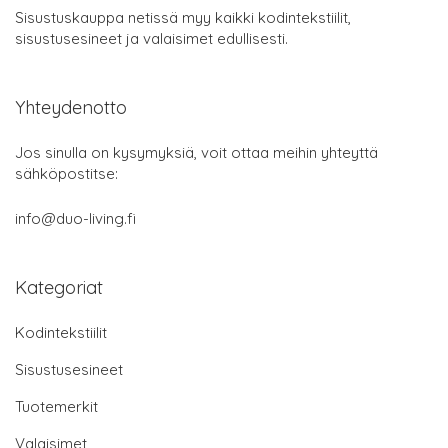
Sisustuskauppa netissä myy kaikki kodintekstiilit,
sisustusesineet ja valaisimet edullisesti.
Yhteydenotto
Jos sinulla on kysymyksiä, voit ottaa meihin yhteyttä
sähköpostitse:
info@duo-living.fi
Kategoriat
Kodintekstiilit
Sisustusesineet
Tuotemerkit
Valaisimet