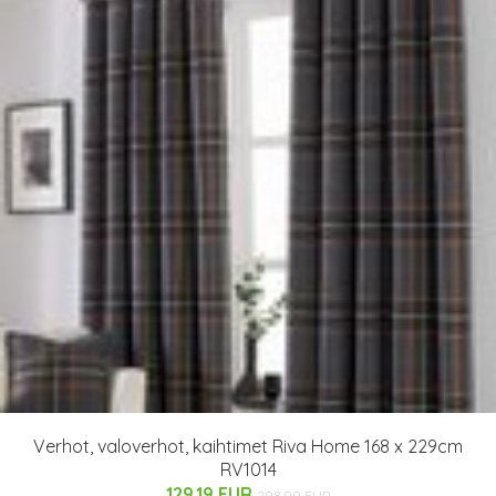
Verhot, valoverhot, kaihtimet Riva Home 168 x 229cm
RV1014
129.19 EUR
298.99 EUR