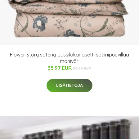
Flower Story sateng pussilakanasetti satiinipuuvillaa
moniväri
35.97 EUR
59.95 EUR
LISÄTIETOJA