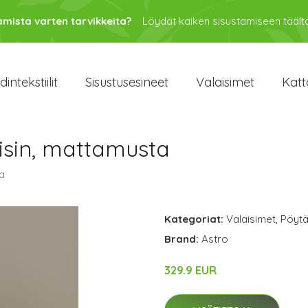
amista varten tarvikkeita?
Löydät kaiken sisustamiseen täältä
intekstiilit
Sisustusesineet
Valaisimet
Katt
isin, mattamusta
a
Kategoriat:
Valaisimet
,
Pöytä
Brand:
Astro
329.9 EUR