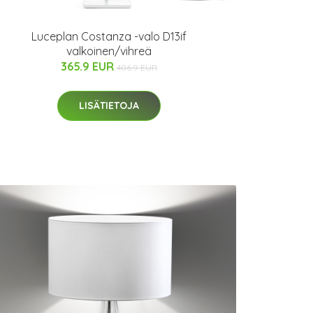
Luceplan Costanza -valo D13if
valkoinen/vihreä
365.9 EUR
406.9 EUR
LISÄTIETOJA