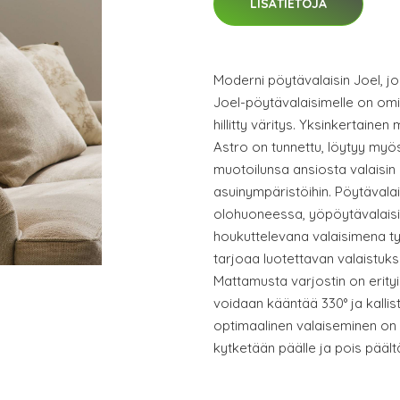
LISÄTIETOJA
Moderni pöytävalaisin Joel, j
Joel-pöytävalaisimelle on om
hillitty väritys. Yksinkertainen
Astro on tunnettu, löytyy my
muotoilunsa ansiosta valaisin 
asuinympäristöihin. Pöytävala
olohuoneessa, yöpöytävalai
houkuttelevana valaisimena t
tarjoaa luotettavan valaistuk
Mattamusta varjostin on erityi
voidaan kääntää 330° ja kallis
optimaalinen valaiseminen on s
kytketään päälle ja pois päält