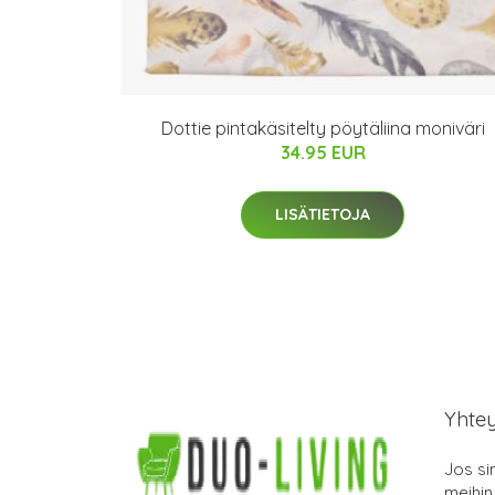
Dottie pintakäsitelty pöytäliina moniväri
34.95 EUR
LISÄTIETOJA
Yhte
Jos si
meihin