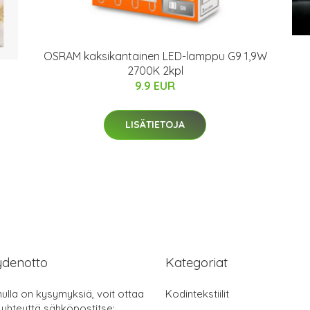
OSRAM kaksikantainen LED-lamppu G9 1,9W
2700K 2kpl
9.9 EUR
LISÄTIETOJA
ydenotto
Kategoriat
nulla on kysymyksiä, voit ottaa
Kodintekstiilit
 yhteyttä sähköpostitse: