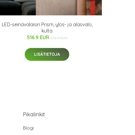
LED-seinävalaisin Prism, ylös- ja alasvalo,
kulta
516.9 EUR
573.9 EUR
LISÄTIETOJA
Pikalinkit
Blogi