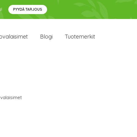
!
PYYDÄ TARJOUS
ovalaisimet
Blogi
Tuotemerkit
valaisimet