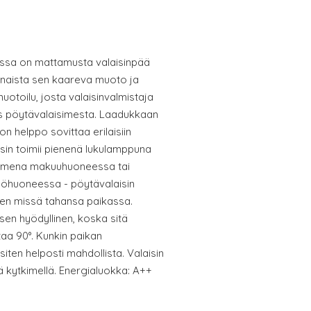
ossa on mattamusta valaisinpää
inaista sen kaareva muoto ja
 muotoilu, josta valaisinvalmistaja
ös pöytävalaisimesta. Laadukkaan
on helppo sovittaa erilaisiin
isin toimii pienenä lukulamppuna
simena makuuhuoneessa tai
yöhuoneessa - pöytävalaisin
sen missä tahansa paikassa.
sen hyödyllinen, koska sitä
taa 90°. Kunkin paikan
iten helposti mahdollista. Valaisin
ä kytkimellä. Energialuokka: A++