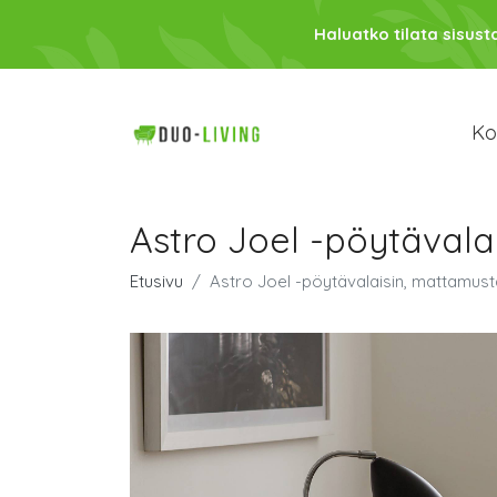
Haluatko tilata sisust
Kod
Astro Joel -pöytävala
Etusivu
Astro Joel -pöytävalaisin, mattamust