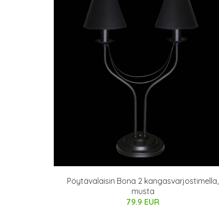
Pöytävalaisin Bona 2 kangasvarjostimella,
musta
79.9 EUR